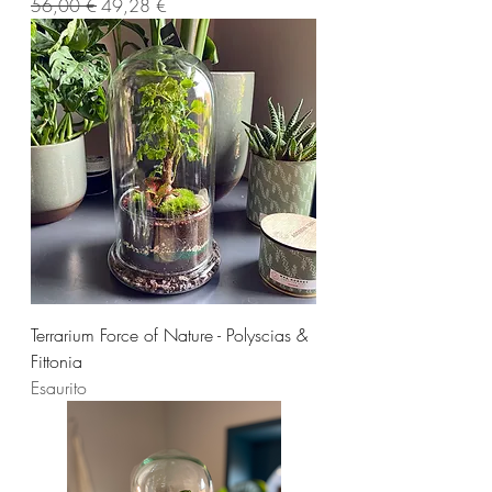
Prezzo regolare
Prezzo scontato
56,00 €
49,28 €
Terrarium Force of Nature - Polyscias &
Fittonia
Esaurito