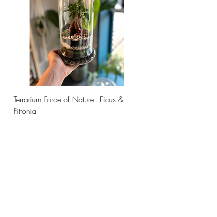
Terrarium Force of Nature - Ficus &
Fittonia
Prezzo
58,00 €