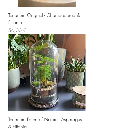
Terrarium Originel - Chamaedorea &
Fittonia
Prezzo
56,00 €
Terrarium Force of Nature - Asparagus
& Fittonia