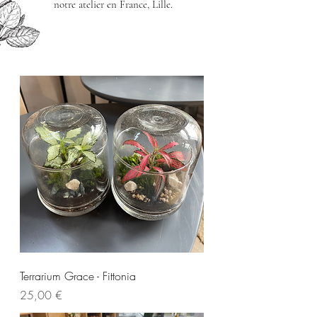
notre atelier en France, Lille.
Terrarium Grace - Fittonia
Prezzo
25,00 €